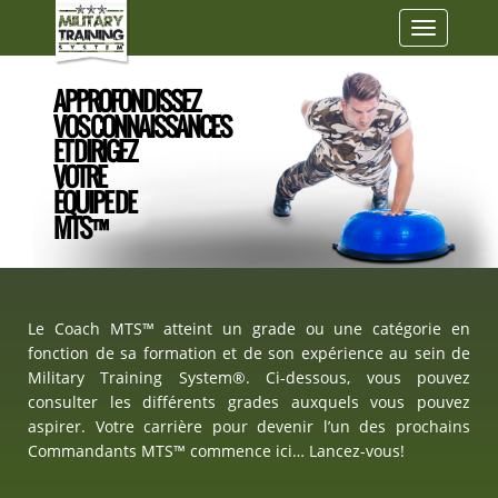
Toggle
navigatio
APPROFONDISSEZ
VOS CONNAISSANCES
ET DIRIGEZ
VOTRE
ÉQUIPE DE
MTS™
Le Coach MTS™ atteint un grade ou une catégorie en
fonction de sa formation et de son expérience au sein de
Military Training System®. Ci-dessous, vous pouvez
consulter les différents grades auxquels vous pouvez
aspirer. Votre carrière pour devenir l’un des prochains
Commandants MTS™ commence ici… Lancez-vous!