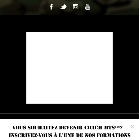
×
Cookies
|
Politique de confidentialité
|
Marque déposée
|
Termes
VOUS SOUHAITEZ DEVENIR COACH MTS™?
d’usage
|
Emploi
|
Contact
INSCRIVEZ-VOUS À L’UNE DE NOS FORMATIONS