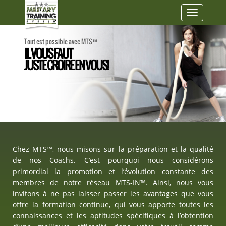
Toggle
navigatio
Tout est possible avec MTS™
IL VOUS FAUT
JUSTE CROIRE EN VOUS!
Chez MTS™, nous misons sur la préparation et la qualité
de nos Coachs. C’est pourquoi nous considérons
primordial la promotion et l’évolution constante des
membres de notre réseau MTS-IN™. Ainsi, nous vous
invitons à ne pas laisser passer les avantages que vous
offre la formation continue, qui vous apporte toutes les
connaissances et les aptitudes spécifiques à l’obtention