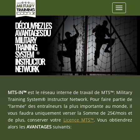
Toggle
navigatio
DÉCOUVREZ LES
AVANTAGES DU
MILITARY
TRAINING
SYSTEM
®
INSTRUCTOR
NETWORK
MTS-IN™
est le réseau interne de travail de MTS™: Military
Training System® Instructor Network. Pour faire partie de
“l’armée” des entraîneurs la plus importante au monde, il
vous faudra uniquement verser la Somme de 25€/mois et
de plus, conserver votre
Licence MTS™
. Vous obtiendrez
alors les
AVANTAGES
suivants: